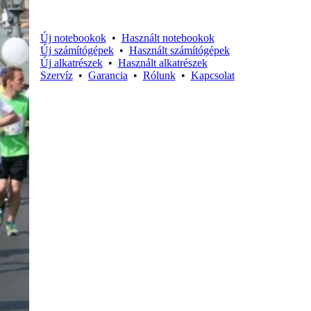
Új notebookok
•
Használt notebookok
Új számítógépek
•
Használt számítógépek
Új alkatrészek
•
Használt alkatrészek
Szervíz
•
Garancia
•
Rólunk
•
Kapcsolat