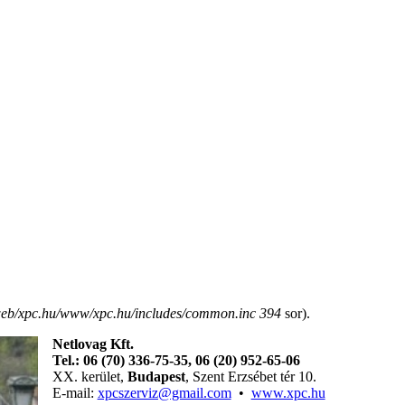
eb/xpc.hu/www/xpc.hu/includes/common.inc
394
sor).
Netlovag Kft.
Tel.: 06 (70) 336-75-35, 06 (
20)
952-65-06
XX. kerület,
Budapest
, Szent Erzsébet tér 10.
E-mail:
xpcszerviz@gmail.com
•
www.xpc.hu