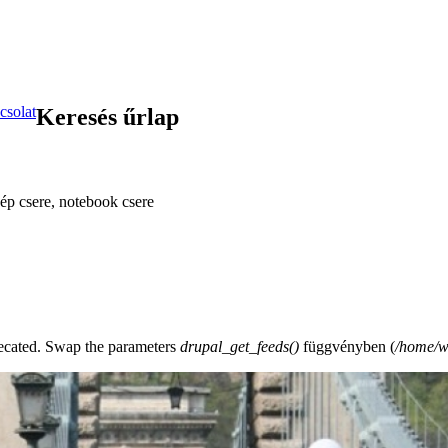
csolat
Keresés űrlap
ép csere, notebook csere
precated. Swap the parameters
drupal_get_feeds()
függvényben (
/home/w