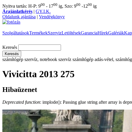
00
00
00
00
Nyitva tartás: H-P: 9
- 17
ig, Szo: 9
-12
ig
Árajánlatkérés
|
GY.I.K.
Oldalunk ajánlása
|
Vendégkönyv
Szolgáltatások
Termékek
Szerviz
Letöltések
Garancia
Hírek
Galériák
Kap
Keresés
számítógép szervíz, notebook szervíz
számítógép adás-vétel, számítóg
Vivicitta 2013 275
Hibaüzenet
Deprecated function
: implode(): Passing glue string after array is de