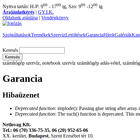
00
00
00
00
Nyitva tartás: H-P: 9
- 17
ig, Szo: 9
-12
ig
Árajánlatkérés
|
GY.I.K.
Oldalunk ajánlása
|
Vendégkönyv
Szolgáltatások
Termékek
Szerviz
Letöltések
Garancia
Hírek
Galériák
Kap
Keresés
számítógép szervíz, notebook szervíz
számítógép adás-vétel, számítóg
Garancia
Hibaüzenet
Deprecated function
: implode(): Passing glue string after arra
Deprecated function
: The each() function is deprecated. This m
Netlovag Kft.
Tel.: 06 (70) 336-75-35, 06 (
20)
952-65-06
XX. kerület,
Budapest
, Szent Erzsébet tér 10.