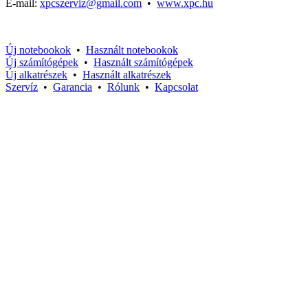
E-mail:
xpcszerviz@gmail.com
•
www.xpc.hu
Új notebookok
•
Használt notebookok
Új számítógépek
•
Használt számítógépek
Új alkatrészek
•
Használt alkatrészek
Szervíz
•
Garancia
•
Rólunk
•
Kapcsolat