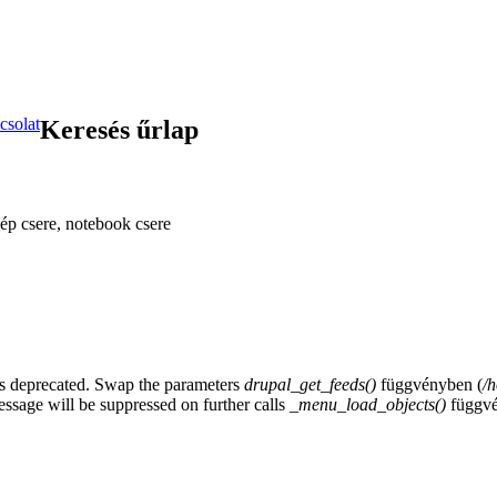
csolat
Keresés űrlap
ép csere, notebook csere
y is deprecated. Swap the parameters
drupal_get_feeds()
függvényben (
/
essage will be suppressed on further calls
_menu_load_objects()
függvé