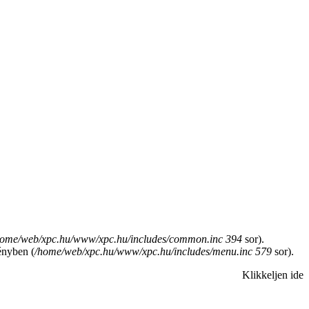
home/web/xpc.hu/www/xpc.hu/includes/common.inc
394
sor).
nyben (
/home/web/xpc.hu/www/xpc.hu/includes/menu.inc
579
sor).
Klikkeljen ide