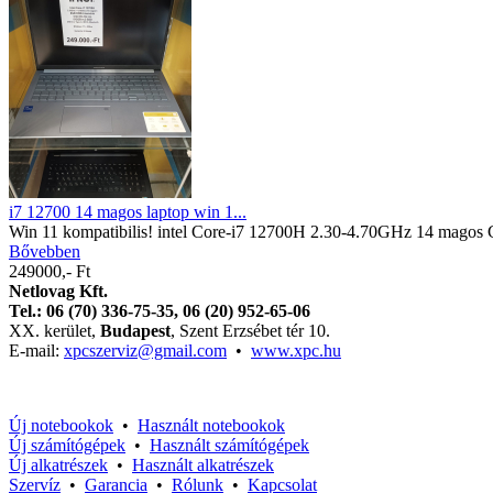
i7 12700 14 magos laptop win 1...
Win 11 kompatibilis! intel Core-i7 12700H 2.30-4.70GHz 14 mag
Bővebben
249000,- Ft
Netlovag Kft.
Tel.: 06 (70) 336-75-35, 06 (
20)
952-65-06
XX. kerület,
Budapest
, Szent Erzsébet tér 10.
E-mail:
xpcszerviz@gmail.com
•
www.xpc.hu
Új notebookok
•
Használt notebookok
Új számítógépek
•
Használt számítógépek
Új alkatrészek
•
Használt alkatrészek
Szervíz
•
Garancia
•
Rólunk
•
Kapcsolat