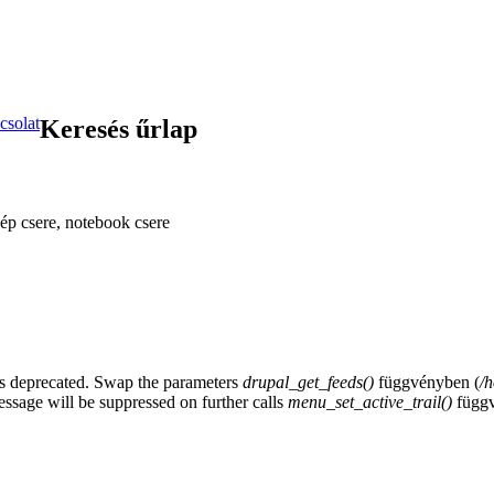
csolat
Keresés űrlap
ép csere, notebook csere
y is deprecated. Swap the parameters
drupal_get_feeds()
függvényben (
/
essage will be suppressed on further calls
menu_set_active_trail()
függv