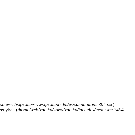
home/web/xpc.hu/www/xpc.hu/includes/common.inc
394
sor).
ényben (
/home/web/xpc.hu/www/xpc.hu/includes/menu.inc
2404