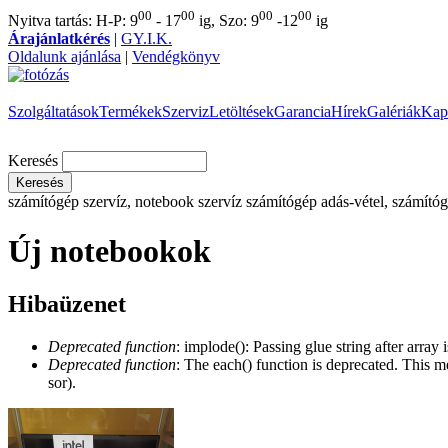
00
00
00
00
Nyitva tartás: H-P: 9
- 17
ig, Szo: 9
-12
ig
Árajánlatkérés
|
GY.I.K.
Oldalunk ajánlása
|
Vendégkönyv
Szolgáltatások
Termékek
Szerviz
Letöltések
Garancia
Hírek
Galériák
Kap
Keresés
számítógép szervíz, notebook szervíz
számítógép adás-vétel, számítóg
Új notebookok
Hibaüzenet
Deprecated function
: implode(): Passing glue string after arra
Deprecated function
: The each() function is deprecated. This m
sor).