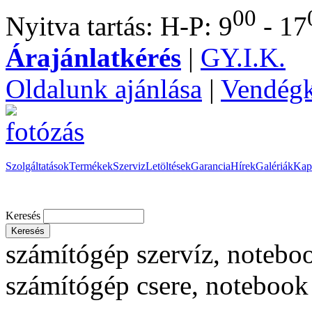
00
Nyitva tartás: H-P: 9
- 17
Árajánlatkérés
|
GY.I.K.
Oldalunk ajánlása
|
Vendég
Szolgáltatások
Termékek
Szerviz
Letöltések
Garancia
Hírek
Galériák
Kap
Keresés
számítógép szervíz, noteboo
számítógép csere, notebook