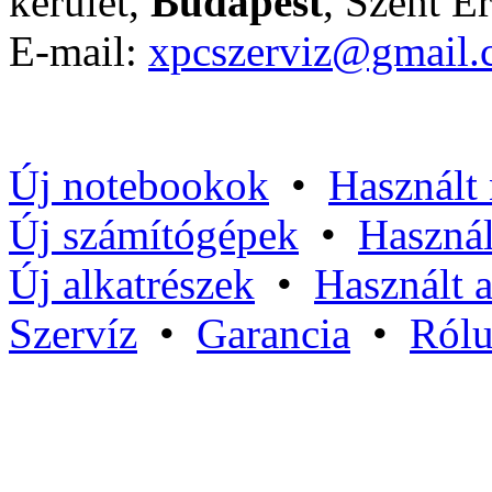
kerület,
Budapest
, Szent Er
E-mail:
xpcszerviz@gmail
Új notebookok
•
Használt
Új számítógépek
•
Használ
Új alkatrészek
•
Használt a
Szervíz
•
Garancia
•
Ról