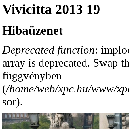
Vivicitta 2013 19
Hibaüzenet
Deprecated function
: implo
array is deprecated. Swap t
függvényben
(
/home/web/xpc.hu/www/xpc
sor).