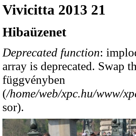
Vivicitta 2013 21
Hibaüzenet
Deprecated function
: implo
array is deprecated. Swap t
függvényben
(
/home/web/xpc.hu/www/xpc
sor).