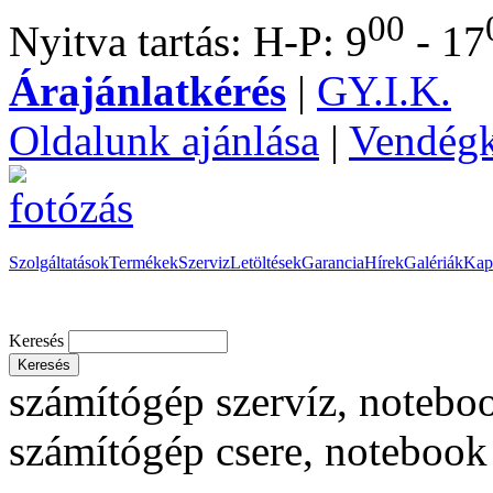
00
Nyitva tartás: H-P: 9
- 17
Árajánlatkérés
|
GY.I.K.
Oldalunk ajánlása
|
Vendég
Szolgáltatások
Termékek
Szerviz
Letöltések
Garancia
Hírek
Galériák
Kap
Keresés
számítógép szervíz, noteboo
számítógép csere, notebook