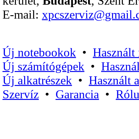
kerület,
Budapest
, Szent Er
E-mail:
xpcszerviz@gmail
Új notebookok
•
Használt
Új számítógépek
•
Használ
Új alkatrészek
•
Használt a
Szervíz
•
Garancia
•
Ról