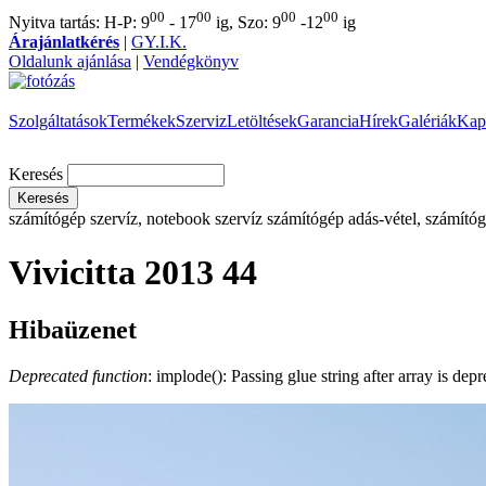
00
00
00
00
Nyitva tartás: H-P: 9
- 17
ig, Szo: 9
-12
ig
Árajánlatkérés
|
GY.I.K.
Oldalunk ajánlása
|
Vendégkönyv
Szolgáltatások
Termékek
Szerviz
Letöltések
Garancia
Hírek
Galériák
Kap
Keresés
számítógép szervíz, notebook szervíz
számítógép adás-vétel, számítóg
Vivicitta 2013 44
Hibaüzenet
Deprecated function
: implode(): Passing glue string after array is de