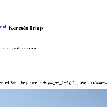
csolat
Keresés űrlap
ép csere, notebook csere
precated. Swap the parameters
drupal_get_feeds()
függvényben (
/home/w