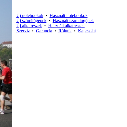
Új notebookok
•
Használt notebookok
Új számítógépek
•
Használt számítógépek
Új alkatrészek
•
Használt alkatrészek
Szervíz
•
Garancia
•
Rólunk
•
Kapcsolat