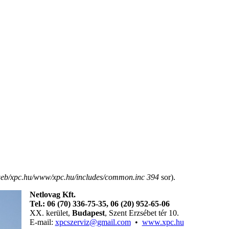
eb/xpc.hu/www/xpc.hu/includes/common.inc
394
sor).
Netlovag Kft.
Tel.: 06 (70) 336-75-35, 06 (
20)
952-65-06
XX. kerület,
Budapest
, Szent Erzsébet tér 10.
E-mail:
xpcszerviz@gmail.com
•
www.xpc.hu