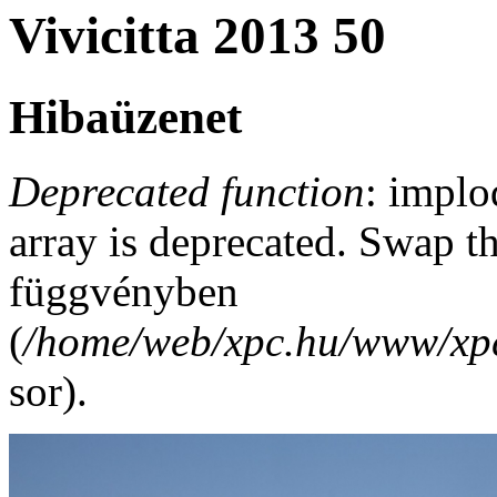
Vivicitta 2013 50
Hibaüzenet
Deprecated function
: implo
array is deprecated. Swap t
függvényben
(
/home/web/xpc.hu/www/xpc
sor).