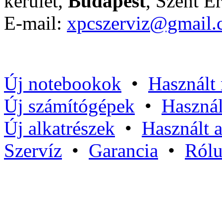
kerület,
Budapest
, Szent Er
E-mail:
xpcszerviz@gmail
Új notebookok
•
Használt
Új számítógépek
•
Használ
Új alkatrészek
•
Használt a
Szervíz
•
Garancia
•
Ról