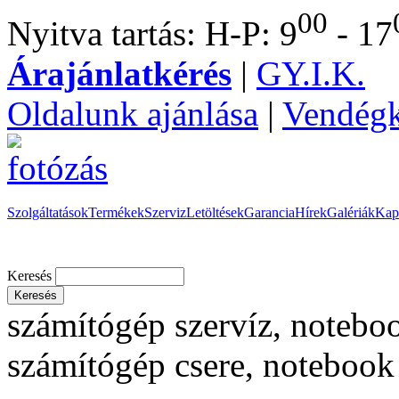
00
Nyitva tartás: H-P: 9
- 17
Árajánlatkérés
|
GY.I.K.
Oldalunk ajánlása
|
Vendég
Szolgáltatások
Termékek
Szerviz
Letöltések
Garancia
Hírek
Galériák
Kap
Keresés
számítógép szervíz, noteboo
számítógép csere, notebook