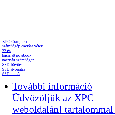
XPC Computer
számítógép eladása vétele
22 év
használt notebook
használt számítógép
SSD bővítés
SSD gyorsítás
SSD akció
További információ
Üdvözöljük az XPC
weboldalán! tartalommal