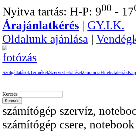
00
Nyitva tartás: H-P: 9
- 17
Árajánlatkérés
|
GY.I.K.
Oldalunk ajánlása
|
Vendég
Szolgáltatások
Termékek
Szerviz
Letöltések
Garancia
Hírek
Galériák
Kap
Keresés
számítógép szervíz, noteboo
számítógép csere, notebook