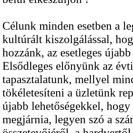
Célunk minden esetben a le
kultúrált kiszolgálással, ho
hozzánk, az esetleges újabb
Elsődleges előnyünk az évt
tapasztalatunk, mellyel min
tökéletesíteni a üzletünk re
újabb lehetőségekkel, hogy 
megjárnia, legyen szó a sz
összetevőjéről, a hardvertől