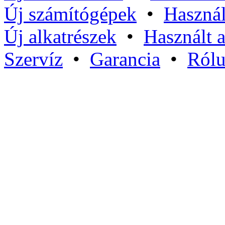
Új számítógépek
•
Használ
Új alkatrészek
•
Használt a
Szervíz
•
Garancia
•
Ról