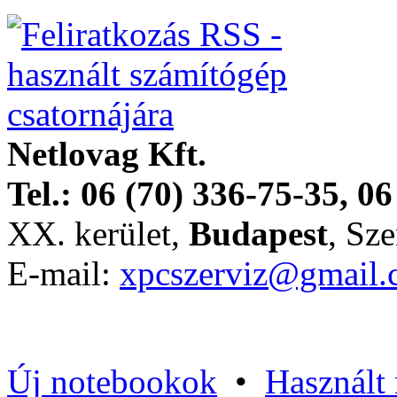
Netlovag Kft.
Tel.: 06 (70) 336-75-35, 06
XX. kerület,
Budapest
, Sze
E-mail:
xpcszerviz@gmail
Új notebookok
•
Használt