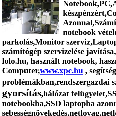
Notebook,PC,Al
készpénzért,C
Azonnal,Számí
notebook vétel
parkolás,Monitor szerviz,Laptop
számítógép szervizelése javítása
lolo.hu, használt notebook, has
Computer,
www.xpc.hu
, segítsé
problémákban,rendszergazdai sz
gyorsítás
,hálózat felügyelet,
notebookba,SSD laptopba azonn
sebességnövekedés,netlovag,net