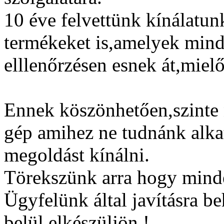
10 éve felvettünk kínálatun
termékeket is,amelyek mindi
elllenőrzésen esnek át,mielő
Ennek köszönhetően,szinte 
gép amihez ne tudnánk alka
megoldást kínálni.
Törekszünk arra hogy min
Ügyfelünk által javításra b
belül elkészüljön !