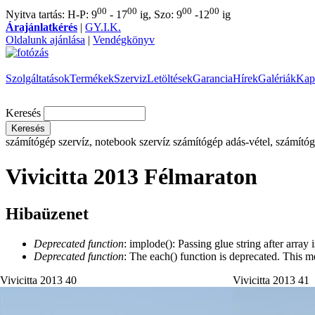
00
00
00
00
Nyitva tartás: H-P: 9
- 17
ig, Szo: 9
-12
ig
Árajánlatkérés
|
GY.I.K.
Oldalunk ajánlása
|
Vendégkönyv
Szolgáltatások
Termékek
Szerviz
Letöltések
Garancia
Hírek
Galériák
Kap
Keresés
számítógép szervíz, notebook szervíz
számítógép adás-vétel, számítóg
Vivicitta 2013 Félmaraton
Hibaüzenet
Deprecated function
: implode(): Passing glue string after arra
Deprecated function
: The each() function is deprecated. This m
Vivicitta 2013 40
Vivicitta 2013 41