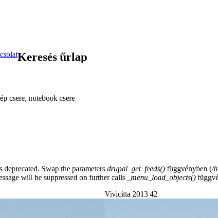
csolat
Keresés űrlap
ép csere, notebook csere
y is deprecated. Swap the parameters
drupal_get_feeds()
függvényben (
/
essage will be suppressed on further calls
_menu_load_objects()
függvé
Vivicitta 2013 42